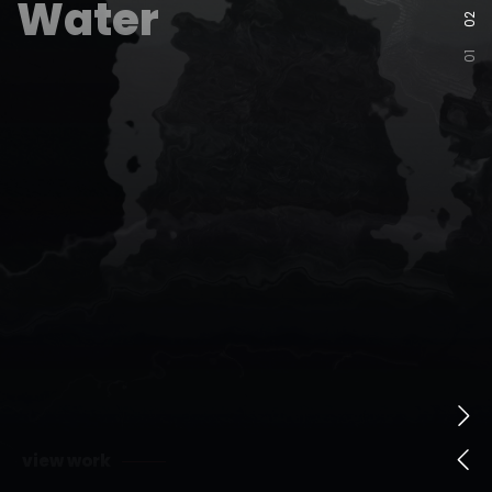
W
a
t
e
r
02
01
v
i
e
w
w
o
r
k