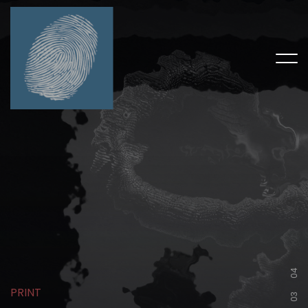
04
P
R
I
N
T
03